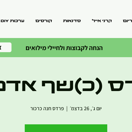
יום
קרני אייל
סדנאות
קורסים
ערכות DIY
צ
הנחה לקבוצות ולחיילי מילואים
ס (כ)שף אד
יום ג׳, 26 בדצמ׳
  |  
פרדס חנה כרכור