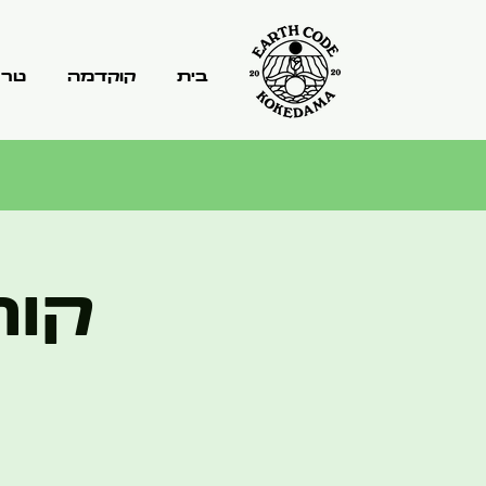
בית
קוקדמה
טרר
קור