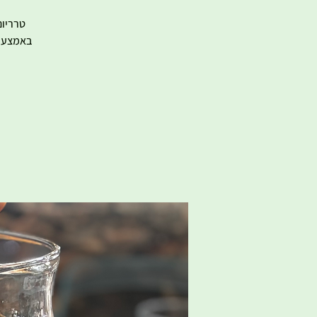
טרריום
באמצעות