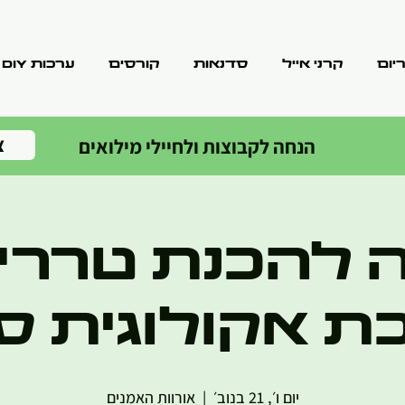
יום
קרני אייל
סדנאות
קורסים
ערכות DIY
צ
הנחה לקבוצות ולחיילי מילואים
 להכנת טרריו
 אקולוגית ס
יום ו׳, 21 בנוב׳
  |  
אורוות האמנים