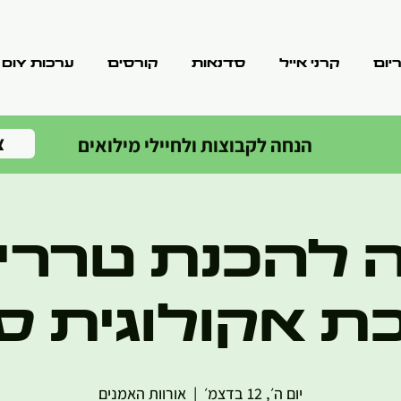
יום
קרני אייל
סדנאות
קורסים
ערכות DIY
צ
הנחה לקבוצות ולחיילי מילואים
 להכנת טרריו
 אקולוגית ס
יום ה׳, 12 בדצמ׳
  |  
אורוות האמנים