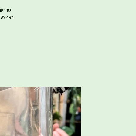
טרריום
באמצעות