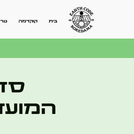
בית
קוקדמה
טרר
סדנ
המועד 