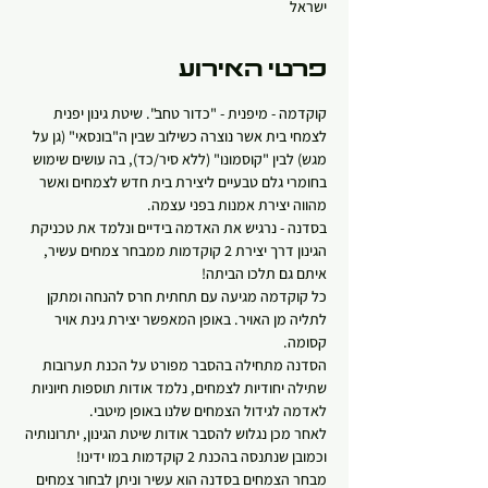
ישראל
פרטי האירוע
קוקדמה - מיפנית - "כדור טחב". שיטת גינון יפנית 
לצמחי בית אשר נוצרה כשילוב שבין ה"בונסאי" (גן על 
מגש) לבין "קוסמונו" (ללא סיר/כד), בה עושים שימוש 
בחומרי גלם טבעיים ליצירת בית חדש לצמחים ואשר 
מהווה יצירת אמנות בפני עצמה.
בסדנה - נרגיש את האדמה בידיים ונלמד את טכניקת 
הגינון דרך יצירת 2 קוקדמות ממבחר צמחים עשיר, 
איתם גם תלכו הביתה! 
כל קוקדמה מגיעה עם תחתית חרס להנחה ומתקן 
לתליה מן האויר. באופן המאפשר יצירת גינת אויר 
קסומה.   
הסדנה מתחילה בהסבר מפורט על הכנת תערובות 
שתילה יחודיות לצמחים, נלמד אודות תוספות חיוניות 
לאדמה לגידול הצמחים שלנו באופן מיטבי.
לאחר מכן נגלוש להסבר אודות שיטת הגינון, יתרונותיה 
וכמובן שנתנסה בהכנת 2 קוקדמות במו ידינו!
מבחר הצמחים בסדנה הוא עשיר וניתן לבחור צמחים 