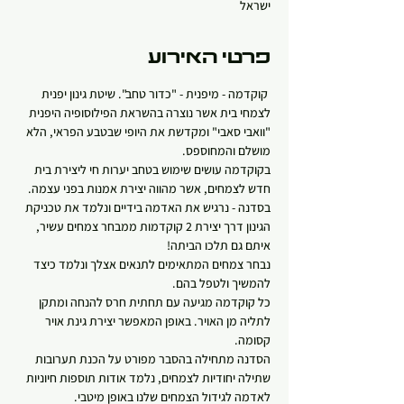
ישראל
פרטי האירוע
 קוקדמה - מיפנית - "כדור טחב". שיטת גינון יפנית 
לצמחי בית אשר נוצרה בהשראת הפילוסופיה היפנית 
"וואבי סאבי" ומקדשת את היופי שבטבע הפראי, הלא 
מושלם והמחוספס.
בקוקדמה עושים שימוש בטחב יערות חי ליצירת בית 
חדש לצמחים, אשר מהווה יצירת אמנות בפני עצמה.
בסדנה - נרגיש את האדמה בידיים ונלמד את טכניקת 
הגינון דרך יצירת 2 קוקדמות ממבחר צמחים עשיר, 
איתם גם תלכו הביתה! 
נבחר צמחים המתאימים לתנאים אצלך ונלמד כיצד 
להמשיך ולטפל בהם.
כל קוקדמה מגיעה עם תחתית חרס להנחה ומתקן 
לתליה מן האויר. באופן המאפשר יצירת גינת אויר 
קסומה.   
הסדנה מתחילה בהסבר מפורט על הכנת תערובות 
שתילה יחודיות לצמחים, נלמד אודות תוספות חיוניות 
לאדמה לגידול הצמחים שלנו באופן מיטבי.