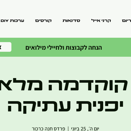
יום
קרני אייל
סדנאות
קורסים
ערכות DIY
צ
הנחה לקבוצות ולחיילי מילואים
קוקדמה מלאכ
יפנית עתיקה
יום ה׳, 25 ביוני
  |  
פרדס חנה כרכור