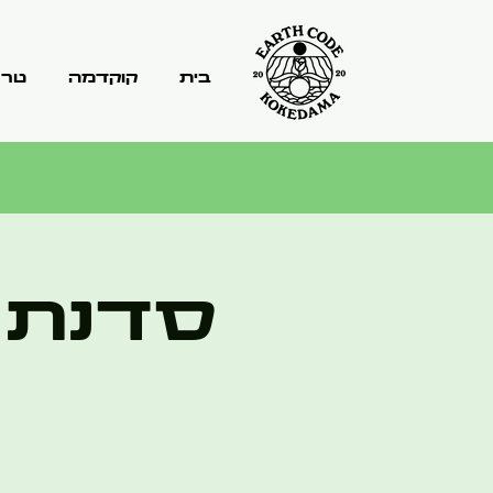
בית
קוקדמה
טרר
סדנת 