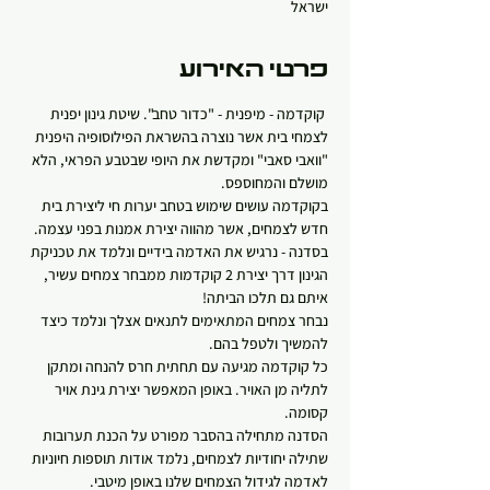
ישראל
פרטי האירוע
 קוקדמה - מיפנית - "כדור טחב". שיטת גינון יפנית 
לצמחי בית אשר נוצרה בהשראת הפילוסופיה היפנית 
"וואבי סאבי" ומקדשת את היופי שבטבע הפראי, הלא 
מושלם והמחוספס.
בקוקדמה עושים שימוש בטחב יערות חי ליצירת בית 
חדש לצמחים, אשר מהווה יצירת אמנות בפני עצמה.
בסדנה - נרגיש את האדמה בידיים ונלמד את טכניקת 
הגינון דרך יצירת 2 קוקדמות ממבחר צמחים עשיר, 
איתם גם תלכו הביתה! 
נבחר צמחים המתאימים לתנאים אצלך ונלמד כיצד 
להמשיך ולטפל בהם.
כל קוקדמה מגיעה עם תחתית חרס להנחה ומתקן 
לתליה מן האויר. באופן המאפשר יצירת גינת אויר 
קסומה.   
הסדנה מתחילה בהסבר מפורט על הכנת תערובות 
שתילה יחודיות לצמחים, נלמד אודות תוספות חיוניות 
לאדמה לגידול הצמחים שלנו באופן מיטבי.