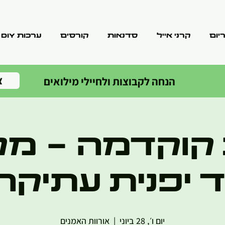
יום
קרני אייל
סדנאות
קורסים
ערכות DIY
צ
הנחה לקבוצות ולחיילי מילואים
קוקדמה - מ
ד יפנית עתיקה
יום ו׳, 28 ביוני
  |  
אורוות האמנים