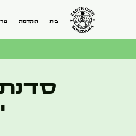
בית
קוקדמה
טרר
סדנת 
י