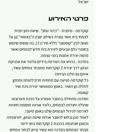
ישראל
פרטי האירוע
קוקדמה - מיפנית - "כדור טחב". שיטת גינון יפנית 
לצמחי בית אשר נוצרה כשילוב שבין ה"בונסאי" (גן על 
מגש) לבין "קוסמונו" (ללא סיר/כד), בה עושים שימוש 
בחומרי גלם טבעיים ליצירת בית חדש לצמחים ואשר 
מהווה יצירת אמנות בפני עצמה.
בסדנה - נרגיש את האדמה בידיים ונלמד את טכניקת 
הגינון דרך יצירת 2 קוקדמות ממבחר צמחים עשיר, 
איתם גם תלכו הביתה! 
כל קוקדמה מגיעה עם תחתית חרס להנחה ומתקן 
לתליה מן האויר. באופן המאפשר יצירת גינת אויר 
קסומה.   
הסדנה מתחילה בהסבר מפורט על הכנת תערובות 
שתילה יחודיות לצמחים, נלמד אודות תוספות חיוניות 
לאדמה לגידול הצמחים שלנו באופן מיטבי.
לאחר מכן נגלוש להסבר אודות שיטת הגינון, יתרונותיה 
וכמובן שנתנסה בהכנת 2 קוקדמות במו ידינו!
מבחר הצמחים בסדנה הוא עשיר וניתן לבחור צמחים 