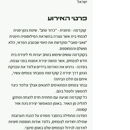
ישראל
פרטי האירוע
 קוקדמה - מיפנית - "כדור טחב". שיטת גינון יפנית 
לצמחי בית אשר נוצרה בהשראת הפילוסופיה היפנית 
"וואבי סאבי" ומקדשת את היופי שבטבע הפראי, הלא 
מושלם והמחוספס.
בקוקדמה עושים שימוש בטחב יערות חי ליצירת בית 
חדש לצמחים, אשר מהווה יצירת אמנות בפני עצמה.
בסדנה - נרגיש את האדמה בידיים ונלמד את טכניקת 
הגינון דרך יצירת 2 קוקדמות ממבחר צמחים עשיר, 
איתם גם תלכו הביתה! 
נבחר צמחים המתאימים לתנאים אצלך ונלמד כיצד 
להמשיך ולטפל בהם.
כל קוקדמה מגיעה עם תחתית חרס להנחה ומתקן 
לתליה מן האויר. באופן המאפשר יצירת גינת אויר 
קסומה.   
הסדנה מתחילה בהסבר מפורט על הכנת תערובות 
שתילה יחודיות לצמחים, נלמד אודות תוספות חיוניות 
לאדמה לגידול הצמחים שלנו באופן מיטבי.