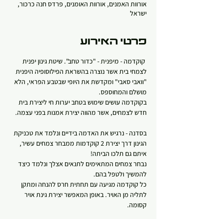
אורוות האמנים, אורוות האומנים, פרדס חנה כרכור,
ישראל
פרטי האירוע
 קוקדמה - מיפנית - "כדור טחב". שיטת גינון יפנית 
לצמחי בית אשר נוצרה בהשראת הפילוסופיה היפנית 
"וואבי סאבי" ומקדשת את היופי שבטבע הפראי, הלא 
מושלם והמחוספס.
בקוקדמה עושים שימוש בטחב יערות חי ליצירת בית 
חדש לצמחים, אשר מהווה יצירת אמנות בפני עצמה.
בסדנה - נרגיש את האדמה בידיים ונלמד את טכניקת 
הגינון דרך יצירת 2 קוקדמות ממבחר צמחים עשיר, 
איתם גם תלכו הביתה! 
נבחר צמחים המתאימים לתנאים אצלך ונלמד כיצד 
להמשיך ולטפל בהם.
כל קוקדמה מגיעה עם תחתית חרס להנחה ומתקן 
לתליה מן האויר. באופן המאפשר יצירת גינת אויר 
קסומה.   