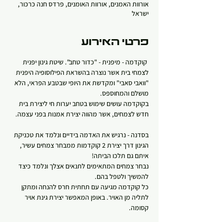
אורוות האמנים, אורוות האומנים, פרדס חנה כרכור,
ישראל
פרטי האירוע
 קוקדמה - מיפנית - "כדור טחב". שיטת גינון יפנית 
לצמחי בית אשר נוצרה בהשראת הפילוסופיה היפנית 
"וואבי סאבי" ומקדשת את היופי שבטבע הפראי, הלא 
מושלם והמחוספס.
בקוקדמה עושים שימוש בטחב יערות חי ליצירת בית 
חדש לצמחים, אשר מהווה יצירת אמנות בפני עצמה.
בסדנה - נרגיש את האדמה בידיים ונלמד את טכניקת 
הגינון דרך יצירת 2 קוקדמות ממבחר צמחים עשיר, 
איתם גם תלכו הביתה! 
נבחר צמחים המתאימים לתנאים אצלך ונלמד כיצד 
להמשיך ולטפל בהם.
כל קוקדמה מגיעה עם תחתית חרס להנחה ומתקן 
לתליה מן האויר. באופן המאפשר יצירת גינת אויר 
קסומה.   