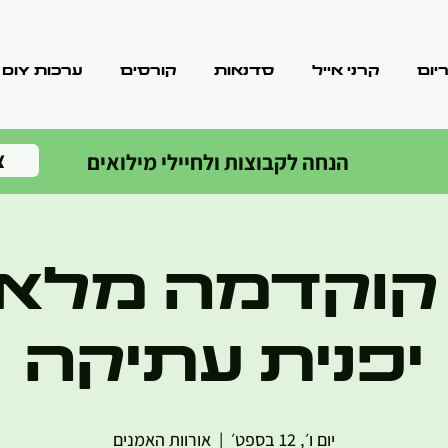
יום
קרני אייל
סדנאות
קורסים
ערכות DIY
צ
הנחה לקבוצות ולחיילי מילואים
קוקדמה מלאכ
יפנית עתיקה
יום ו׳, 12 בספט׳
  |  
אורוות האמנים