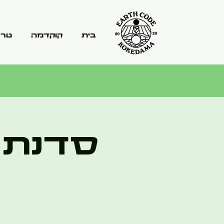
בית
קוקדמה
טרר
סדנת 