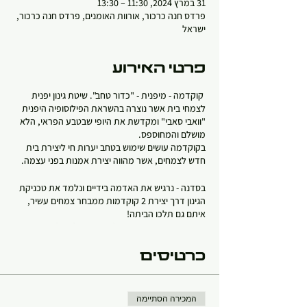
31 במרץ 2024, 11:30 – 13:30
פרדס חנה כרכור, אורוות האומנים, פרדס חנה כרכור,
ישראל
פרטי האירוע
קוקדמה - מיפנית - "כדור טחב". שיטת גינון יפנית
לצמחי בית אשר נוצרה בהשראת הפילוסופיה היפנית
"וואבי סאבי" ומקדשת את היופי שבטבע הפראי, הלא
מושלם והמחוספס.
בקוקדמה עושים שימוש בטחב יערות חי ליצירת בית
חדש לצמחים, אשר מהווה יצירת אמנות בפני עצמה.
בסדנה - נרגיש את האדמה בידיים ונלמד את טכניקת
הגינון דרך יצירת 2 קוקדמות ממבחר צמחים עשיר,
איתם גם תלכו הביתה!
נבחר צמחים המתאימים לתנאים אצלך ונלמד כיצד
להמשיך ולטפל בהם.
כל קוקדמה מגיעה עם תחתית חרס להנחה ומתקן
כרטיסים
לתליה מן האויר. באופן המאפשר יצירת גינת אויר
קסומה.
המכירה הסתיימה
הסדנה מתחילה בהסבר מפורט על הכנת תערובות