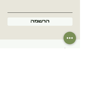
הרשמה
שם
מספר טלפון
כמה מילים על נושא הפניה...
שלח/י