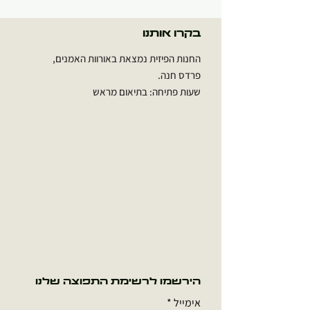
יש למקם במיקום מואר היטב ללא קרינת
בקרו אותנו
שמש ישירה.
הצמחים משגשגים באמצעות סביבת לחות
החנות הפיזית נמצאת באורוות האמנים,
גבוהה ותהליך הפוטוסינטזה.
פרדס חנה.
שעות פתיחה: בתיאום מראש
הירשמו לרשימת התפוצה שלנו
אימייל