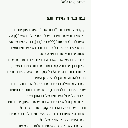
Ya'akov, Israel
פרטי האירוע
קוקדמה - מיפנית - "כדור טחב". שיטת גינון יפנית 
לצמחי בית אשר נוצרה כשילוב שבין ה"בונסאי" (גן על 
מגש) לבין "קוסמונו" (ללא סיר/כד), בה עושים שימוש 
בחומרי גלם טבעיים ליצירת בית חדש לצמחים ואשר 
מהווה יצירת אמנות בפני עצמה.
בסדנה - נרגיש את האדמה בידיים ונלמד את טכניקת 
הגינון דרך יצירת 2 קוקדמות ממבחר צמחים עשיר, 
איתם גם תלכו הביתה! כל קוקדמה מגיעה עם תחתית 
חרס להנחה ומתקן לתליה מן האויר.   
הסדנה מתחילה בהסבר מפורט על הכנת תערובות 
שתילה יחודיות לצמחים, נלמד אודות תוספות חיוניות 
לאדמה לגידול הצמחים שלנו באופן מיטבי.
לאחר מכן נגלוש להסבר אודות שיטת הגינון, יתרונותיה 
וכמובן שנתנסה בהכנת 2 קוקדמות במו ידינו!
מבחר הצמחים בסדנה הוא עשיר וניתן לבחור צמחים 
המתאימים לאופי החלל שלכם!
זוהי סדנה שרצה מזה 4 שנים ומלאה בהמלצות 