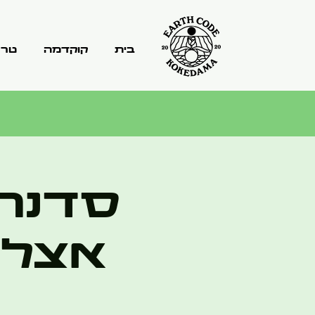
בית
קוקדמה
טרר
סדנת ק
אצל י