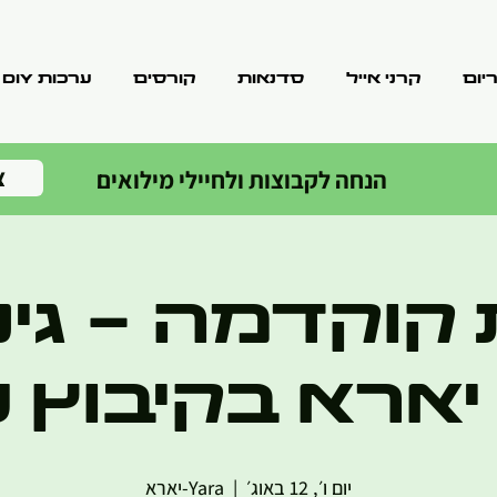
יום
קרני אייל
סדנאות
קורסים
ערכות DIY
צ
הנחה לקבוצות ולחיילי מילואים
וקדמה - גינון
ארא בקיבוץ 
יום ו׳, 12 באוג׳
  |  
Yara-יארא