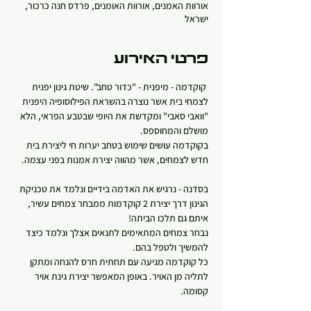
אורוות האמנים, אורוות האומנים, פרדס חנה כרכור,
ישראל
פרטי האירוע
 קוקדמה - מיפנית - "כדור טחב". שיטת גינון יפנית 
לצמחי בית אשר נוצרה בהשראת הפילוסופיה היפנית 
"וואבי סאבי" ומקדשת את היופי שבטבע הפראי, הלא 
מושלם והמחוספס.
בקוקדמה עושים שימוש בטחב יערות חי ליצירת בית 
חדש לצמחים, אשר מהווה יצירת אמנות בפני עצמה.
בסדנה - נרגיש את האדמה בידיים ונלמד את טכניקת 
הגינון דרך יצירת 2 קוקדמות ממבחר צמחים עשיר, 
איתם גם תלכו הביתה! 
נבחר צמחים המתאימים לתנאים אצלך ונלמד כיצד 
להמשיך ולטפל בהם.
כל קוקדמה מגיעה עם תחתית חרס להנחה ומתקן 
לתליה מן האויר. באופן המאפשר יצירת גינת אויר 
קסומה.   