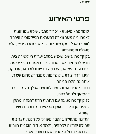
ישראל
פרטי האירוע
 קוקדמה - מיפנית - "כדור טחב". שיטת גינון יפנית 
לצמחי בית אשר נוצרה בהשראת הפילוסופיה היפנית 
"וואבי סאבי" ומקדשת את היופי שבטבע הפראי, הלא 
מושלם והמחוספס.
בקוקדמה עושים שימוש בטחב יערות חי ליצירת בית 
חדש לצמחים, אשר מהווה יצירת אמנות בפני עצמה.
בסדנה - נרגיש את האדמה בידיים ונלמד את טכניקת 
הגינון דרך יצירת 2 קוקדמות ממבחר צמחים עשיר, 
איתם גם תלכו הביתה! 
נבחר צמחים המתאימים לתנאים אצלך ונלמד כיצד 
להמשיך ולטפל בהם.
כל קוקדמה מגיעה עם תחתית חרס להנחה ומתקן 
לתליה מן האויר. באופן המאפשר יצירת גינת אויר 
קסומה.   
הסדנה מתחילה בהסבר מפורט על הכנת תערובות 
שתילה יחודיות לצמחים, נלמד אודות תוספות חיוניות 
לאדמה לגידול הצמחים שלנו באופן מיטבי.