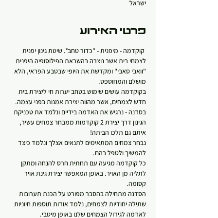
ישראל
פרטי האירוע
 קוקדמה - מיפנית - "כדור טחב". שיטת גינון יפנית 
לצמחי בית אשר נוצרה בהשראת הפילוסופיה היפנית 
"וואבי סאבי" ומקדשת את היופי שבטבע הפראי, הלא 
מושלם והמחוספס.
בקוקדמה עושים שימוש בטחב יערות חי ליצירת בית 
חדש לצמחים, אשר מהווה יצירת אמנות בפני עצמה.
בסדנה - נרגיש את האדמה בידיים ונלמד את טכניקת 
הגינון דרך יצירת 2 קוקדמות ממבחר צמחים עשיר, 
איתם גם תלכו הביתה! 
נבחר צמחים המתאימים לתנאים אצלך ונלמד כיצד 
להמשיך ולטפל בהם.
כל קוקדמה מגיעה עם תחתית חרס להנחה ומתקן 
לתליה מן האויר. באופן המאפשר יצירת גינת אויר 
קסומה.   
הסדנה מתחילה בהסבר מפורט על הכנת תערובות 
שתילה יחודיות לצמחים, נלמד אודות תוספות חיוניות 
לאדמה לגידול הצמחים שלנו באופן מיטבי.