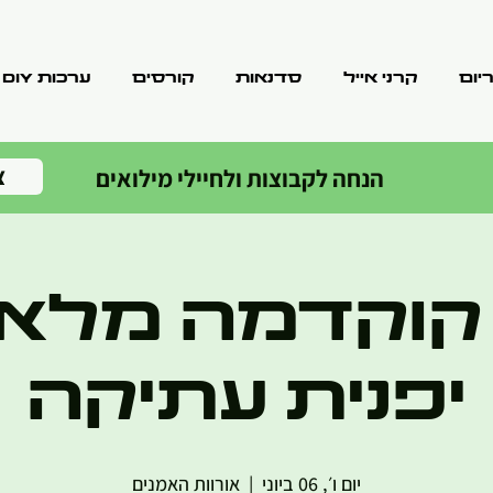
יום
קרני אייל
סדנאות
קורסים
ערכות DIY
צ
הנחה לקבוצות ולחיילי מילואים
קוקדמה מלאכ
יפנית עתיקה
יום ו׳, 06 ביוני
  |  
אורוות האמנים