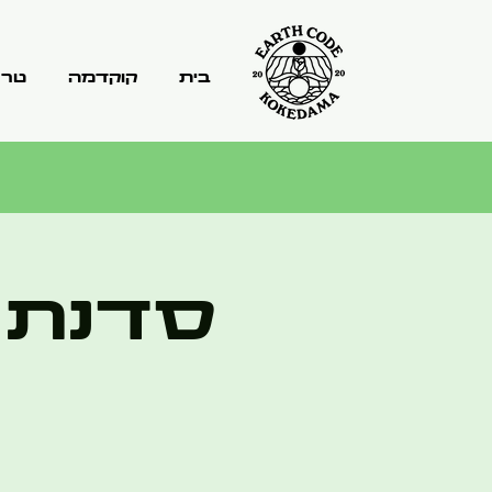
בית
קוקדמה
טרר
סדנת 