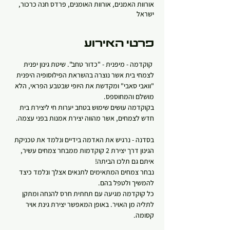
אורוות האמנים, אורוות האומנים, פרדס חנה כרכור,
ישראל
פרטי האירוע
 קוקדמה - מיפנית - "כדור טחב". שיטת גינון יפנית 
לצמחי בית אשר נוצרה בהשראת הפילוסופיה היפנית 
"וואבי סאבי" ומקדשת את היופי שבטבע הפראי, הלא 
מושלם והמחוספס.
בקוקדמה עושים שימוש בטחב יערות חי ליצירת בית 
חדש לצמחים, אשר מהווה יצירת אמנות בפני עצמה.
בסדנה - נרגיש את האדמה בידיים ונלמד את טכניקת 
הגינון דרך יצירת 2 קוקדמות ממבחר צמחים עשיר, 
איתם גם תלכו הביתה! 
נבחר צמחים המתאימים לתנאים אצלך ונלמד כיצד 
להמשיך ולטפל בהם.
כל קוקדמה מגיעה עם תחתית חרס להנחה ומתקן 
לתליה מן האויר. באופן המאפשר יצירת גינת אויר 
קסומה.   